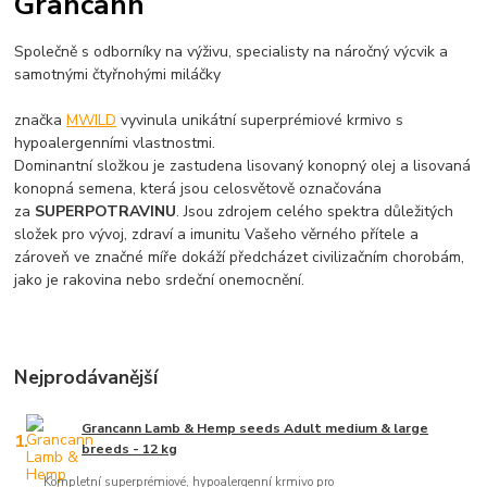
Grancann
Společně s odborníky na výživu, specialisty na náročný výcvik a
samotnými čtyřnohými miláčky
značka
MWILD
vyvinula unikátní superprémiové krmivo s
hypoalergenními vlastnostmi.
Dominantní složkou je zastudena lisovaný konopný olej a lisovaná
konopná semena, která jsou celosvětově označována
za
SUPERPOTRAVINU
. Jsou zdrojem celého spektra důležitých
složek pro vývoj, zdraví a imunitu Vašeho věrného přítele a
zároveň ve značné míře dokáží předcházet civilizačním chorobám,
jako je rakovina nebo srdeční onemocnění.
Nejprodávanější
Grancann Lamb & Hemp seeds Adult medium & large
1.
breeds - 12 kg
Kompletní superprémiové, hypoalergenní krmivo pro