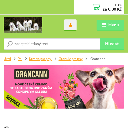
0
ks
za
0,00 Kč
Menu
Hledat
Úvod
Psi
Krmivo pro psy.
Granule pro psy
Grancann