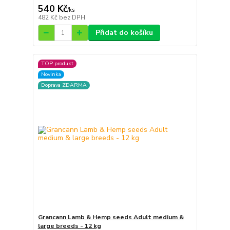
540 Kč
/
ks
482 Kč
bez DPH
Přidat do košíku
TOP produkt
Novinka
Doprava ZDARMA
Grancann Lamb & Hemp seeds Adult medium &
large breeds - 12 kg