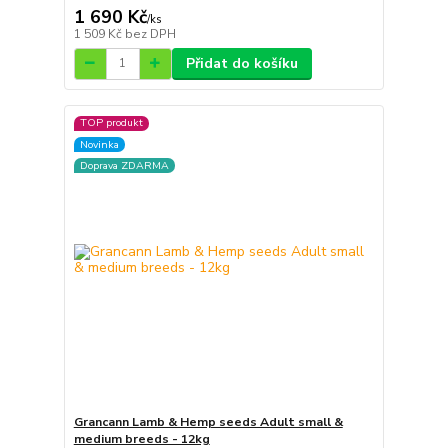
1 690 Kč
/
ks
1 509 Kč
bez DPH
Přidat do košíku
TOP produkt
Novinka
Doprava ZDARMA
Grancann Lamb & Hemp seeds Adult small &
medium breeds - 12kg