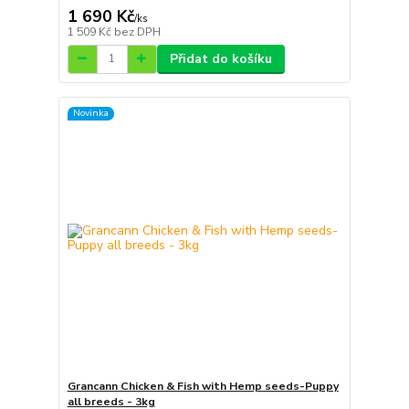
1 690 Kč
/
ks
1 509 Kč
bez DPH
Přidat do košíku
Novinka
Grancann Chicken & Fish with Hemp seeds-Puppy
all breeds - 3kg