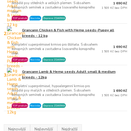
1 690 Kč
dospělé psy středních a velkých plemen. S obsahem
konopných semínek a zastudena lisovaného konopného
1 509 Kč bez DPH
oleje.
TOP produkt
Novinka
Doprava ZDARMA
Grancann Chicken & Fish with Hemp seeds-Puppy all
2.
breeds - 12 kg
Kompletní superprémiové krmivo pro štěňata. S obsahem
1 690 Kč
konopných semínek a zastudena lisovaného konopného
1 509 Kč bez DPH
oleje.
TOP produkt
Novinka
Doprava ZDARMA
Grancann Lamb & Hemp seeds Adult small & medium
3.
breeds - 12kg
Kompletní superprémiové, hypoalergenní krmivo pro
1 690 Kč
dospělé psy malých a středních plemen. S obsahem
konopných semínek a zastudena lisovaného konopného
1 509 Kč bez DPH
oleje.
TOP produkt
Novinka
Doprava ZDARMA
Nejnovější
Nejlevnější
Nejdražší