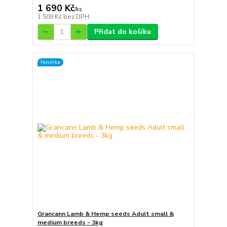
1 690 Kč
/
ks
1 509 Kč
bez DPH
Přidat do košíku
Novinka
Grancann Lamb & Hemp seeds Adult small &
medium breeds - 3kg