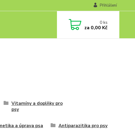
Přihlášení
0
ks
za
0,00 Kč
Vitamíny a doplňky pro
psy
etika a úprava psa
Antiparazitika pro psy