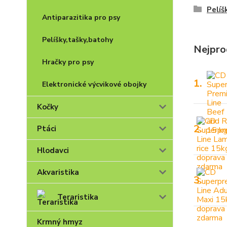
Pelíš
Antiparazitika pro psy
Pelíšky,tašky,batohy
Nejpro
Hračky pro psy
1.
Elektronické výcvikové obojky
Kočky
2.
Ptáci
Hlodavci
Akvaristika
3.
Teraristika
Krmný hmyz