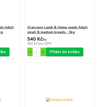
ds Adult
Grancann Lamb & Hemp seeds Adult
kg
small & medium breeds - 3kg
540 Kč
/
ks
482 Kč
bez DPH
šíku
Přidat do košíku