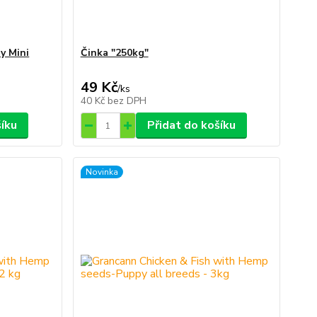
y Mini
Činka "250kg"
49 Kč
/
ks
40 Kč
bez DPH
šíku
Přidat do košíku
Novinka