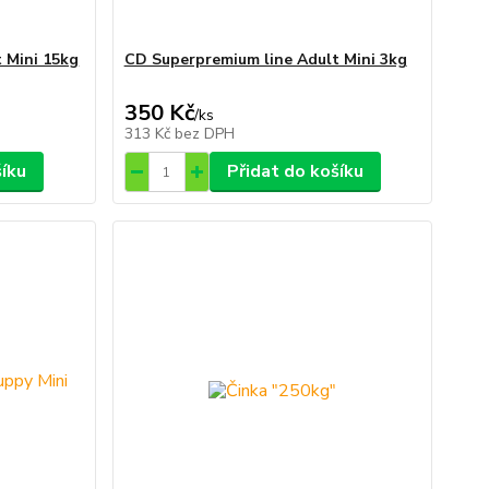
 Mini 15kg
CD Superpremium line Adult Mini 3kg
350 Kč
/
ks
313 Kč
bez DPH
šíku
Přidat do košíku