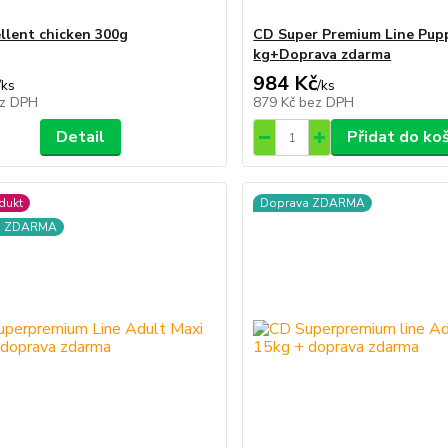
llent chicken 300g
CD Super Premium Line Pup
kg+Doprava zdarma
984 Kč
/
ks
/
ks
z DPH
879 Kč
bez DPH
Detail
Přidat do ko
dukt
Doprava ZDARMA
a ZDARMA