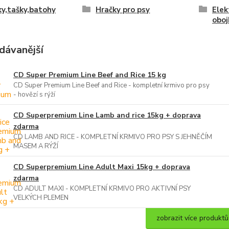
ky,tašky,batohy
Hračky pro psy
Elek
oboj
dávanější
CD Super Premium Line Beef and Rice 15 kg
CD Super Premium Line Beef and Rice - kompletní krmivo pro psy
- hovězí s rýží
CD Superpremium Line Lamb and rice 15kg + doprava
zdarma
CD LAMB AND RICE - KOMPLETNÍ KRMIVO PRO PSY S JEHNĚČÍM
MASEM A RÝŽÍ
CD Superpremium Line Adult Maxi 15kg + doprava
zdarma
CD ADULT MAXI - KOMPLETNÍ KRMIVO PRO AKTIVNÍ PSY
VELKÝCH PLEMEN
zobrazit více produktů