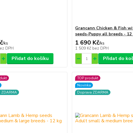
g
Grancann Chicken & Fish w
seeds-Puppy all breeds - 12
č
1 690 Kč
/
ks
/
ks
ez DPH
1 509 Kč
bez DPH
Přidat do košíku
Přidat do ko
dukt
TOP produkt
Novinka
a ZDARMA
Doprava ZDARMA