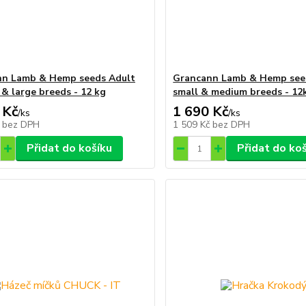
nn Lamb & Hemp seeds Adult
Grancann Lamb & Hemp see
& large breeds - 12 kg
small & medium breeds - 12
 Kč
1 690 Kč
/
ks
/
ks
č
bez DPH
1 509 Kč
bez DPH
Přidat do košíku
Přidat do ko