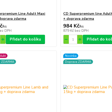
rpremium Line Adult Maxi
CD Superpremium line Adult
doprava zdarma
+ doprava zdarma
č
984 Kč
/
ks
/
ks
ez DPH
879 Kč
bez DPH
Přidat do košíku
Přidat do ko
dukt
Novinka
a ZDARMA
Doprava ZDARMA