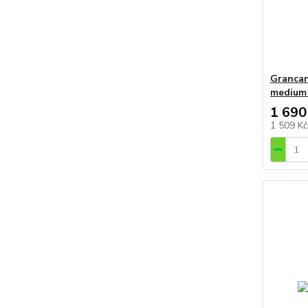
Granca
medium 
1 690
1 509 K