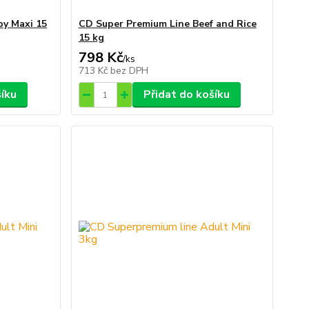
py Maxi 15
CD Super Premium Line Beef and Rice
15 kg
798 Kč
/
ks
713 Kč
bez DPH
šíku
Přidat do košíku