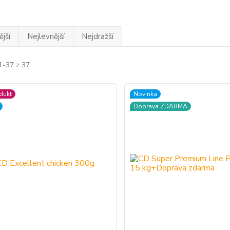
jší
Nejlevnější
Nejdražší
1-37 z 37
dukt
Novinka
Doprava ZDARMA