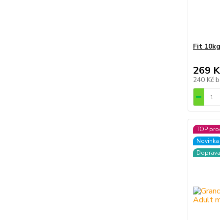
Fit 10k
269 K
240 Kč
b
TOP pro
Novinka
Doprav