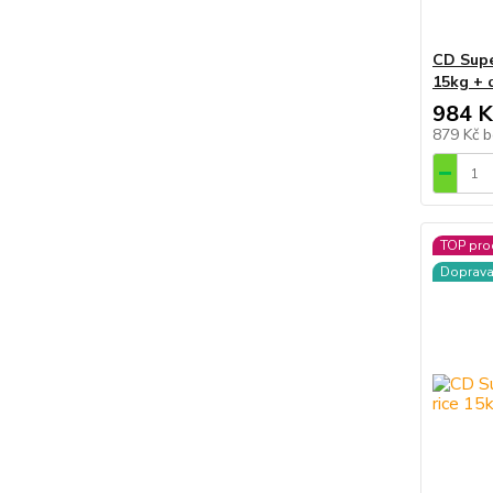
CD Supe
15kg + 
984 K
879 Kč
b
TOP pro
Doprav