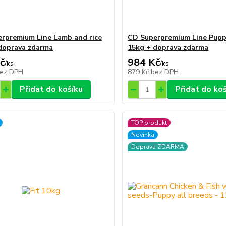
rpremium Line Lamb and rice
CD Superpremium Line Pupp
doprava zdarma
15kg + doprava zdarma
č
984 Kč
/
ks
/
ks
ez DPH
879 Kč
bez DPH
Přidat do košíku
Přidat do ko
TOP produkt
Novinka
Doprava ZDARMA