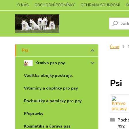
O NÁS
OBCHODNÍ PODMÍNKY
OCHRANA SOUKROMÍ
K
Úvod
P
Psi
Krmivo pro psy.
Vodítka,obojky,postroje.
Psi
Vitamíny a doplňky pro psy
Pochoutky a pamlsky pro psy
Přepravky
Pocho
psy
Kosmetika a úprava psa