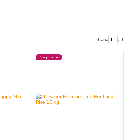
strana
z 1
TOP produkt