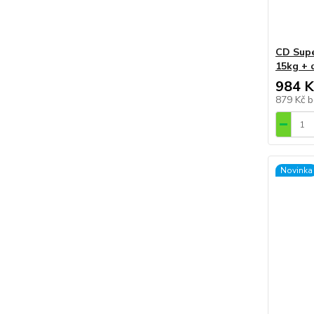
CD Supe
15kg + 
984 K
879 Kč
b
Novinka