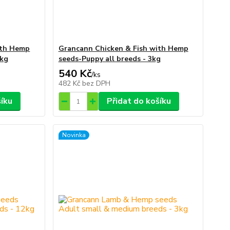
ith Hemp
Grancann Chicken & Fish with Hemp
 kg
seeds-Puppy all breeds - 3kg
540 Kč
/
ks
482 Kč
bez DPH
šíku
Přidat do košíku
Novinka