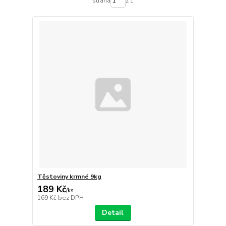
strana
z 1
Těstoviny krmné 9kg
189 Kč
/
ks
169 Kč
bez DPH
Detail