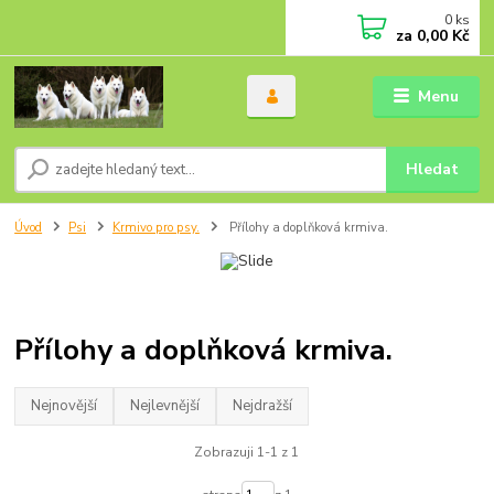
0
ks
za
0,00 Kč
Menu
Hledat
Úvod
Psi
Krmivo pro psy.
Přílohy a doplňková krmiva.
Přílohy a doplňková krmiva.
Nejnovější
Nejlevnější
Nejdražší
Zobrazuji 1-1 z 1