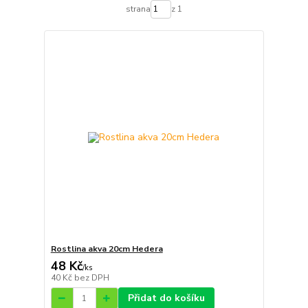
strana
z 1
Rostlina akva 20cm Hedera
48 Kč
/
ks
40 Kč
bez DPH
Přidat do košíku