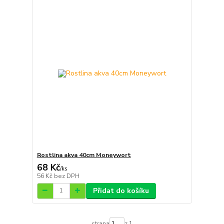
Rostlina akva 40cm Moneywort
68 Kč
/
ks
56 Kč
bez DPH
Přidat do košíku
strana
z 1