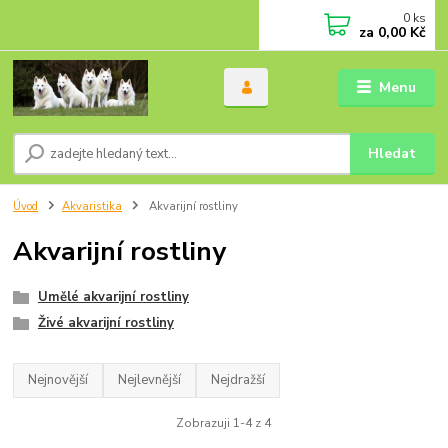
0
ks
za
0,00 Kč
Menu
Hledat
Úvod
Akvaristika
Akvarijní rostliny
Akvarijní rostliny
Umělé akvarijní rostliny
Živé akvarijní rostliny
Nejnovější
Nejlevnější
Nejdražší
Zobrazuji 1-4 z 4