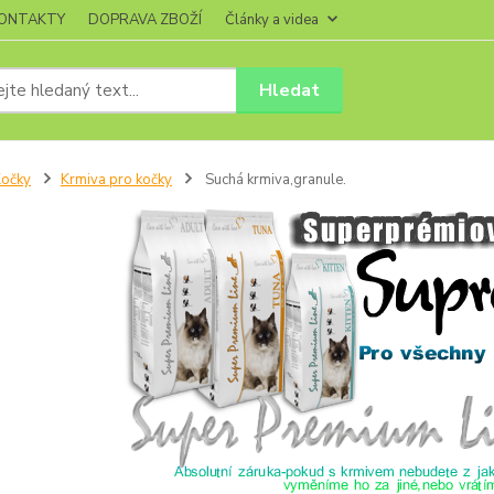
ONTAKTY
DOPRAVA ZBOŽÍ
Články a videa
Hledat
očky
Krmiva pro kočky
Suchá krmiva,granule.