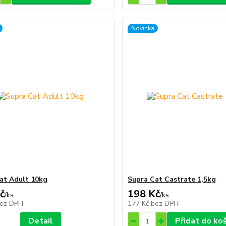
Novinka
at Adult 10kg
Supra Cat Castrate 1,5kg
č
198 Kč
/
ks
/
ks
ez DPH
177 Kč
bez DPH
Detail
Přidat do ko