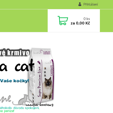
Přihlášení
0
ks
za
0,00 Kč