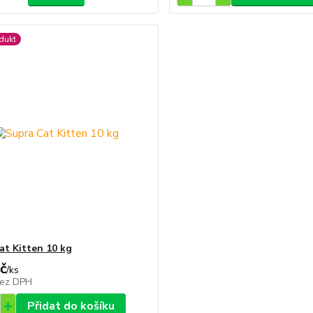
dukt
at Kitten 10 kg
č
/
ks
ez DPH
Přidat do košíku