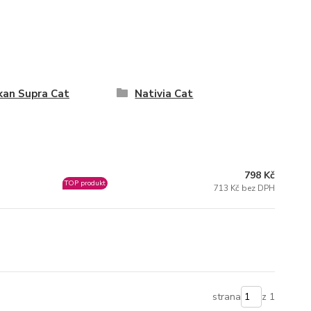
kan Supra Cat
Nativia Cat
798 Kč
TOP produkt
713 Kč bez DPH
strana
z 1