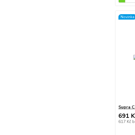
Novinka
Supra C
691 K
617 Kč
b