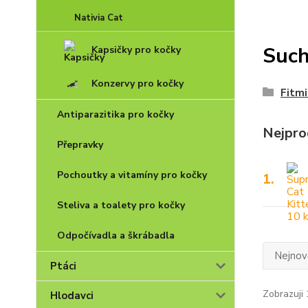
Nativia Cat
Such
Kapsičky pro kočky
Konzervy pro kočky
Fitmi
Antiparazitika pro kočky
Nejpro
Přepravky
Pochoutky a vitamíny pro kočky
1.
Steliva a toalety pro kočky
Odpočívadla a škrábadla
Nejnově
Ptáci
Zobrazuji 
Hlodavci