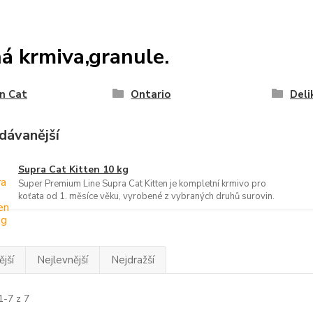
á krmiva,granule.
n Cat
Ontario
Deli
dávanější
Supra Cat Kitten 10 kg
Super Premium Line Supra Cat Kitten je kompletní krmivo pro
koťata od 1. měsíce věku, vyrobené z vybraných druhů surovin.
jší
Nejlevnější
Nejdražší
1-7 z 7