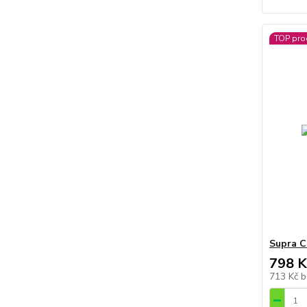
TOP pro
Supra C
798 K
713 Kč
b