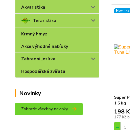
Akvaristika
Novinka
Teraristika
Krmný hmyz
Akce,výhodné nabídky
Zahradní jezírka
Hospodářská zvířata
Novinky
Super P
1,5 kg
Zobrazit všechny novinky
198 K
177 Kč
b