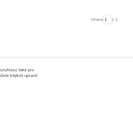
strana
z 1
 souhlasu také pro
žete kdykoli upravit
Vytvořeno na
Eshop-rychle.cz