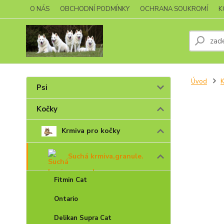
O NÁS
OBCHODNÍ PODMÍNKY
OCHRANA SOUKROMÍ
K
Úvod
K
Psi
Kočky
Krmiva pro kočky
Suchá krmiva,granule.
Fitmin Cat
Ontario
Delikan Supra Cat