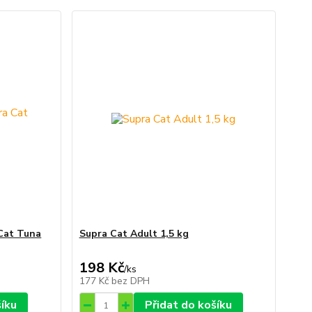
Cat Tuna
Supra Cat Adult 1,5 kg
198 Kč
/
ks
177 Kč
bez DPH
šíku
Přidat do košíku