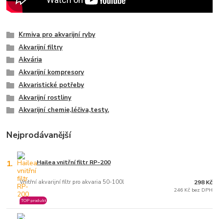
Krmiva pro akvarijní ryby
Akvarijní filtry
Akvária
Akvarijní kompresory
Akvaristické potřeby
Akvarijní rostliny
Akvarijní chemie,léčiva,testy.
Nejprodávanější
1.
Hailea vnitřní filtr RP-200
Vnitřní akvarijní filtr pro akvaria 50-100l
298 Kč
246 Kč bez DPH
TOP produkt