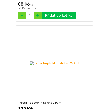
68 Kč
/
ks
56 Kč
bez DPH
Přidat do košíku
Tetra ReptoMin Sticks 250 ml
129 Kč