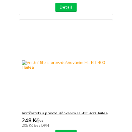
Detail
Vnitřní filtr s provzdušňováním HL-BT 400 Hailea
248 Kč
/
ks
205 Kč
bez DPH