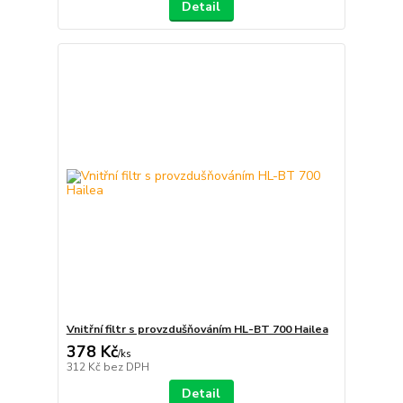
Detail
Vnitřní filtr s provzdušňováním HL-BT 700 Hailea
378 Kč
/
ks
312 Kč
bez DPH
Detail