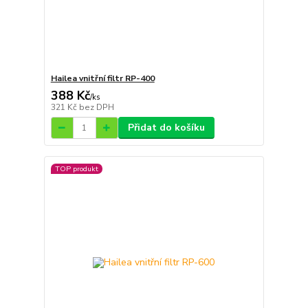
Hailea vnitřní filtr RP-400
388 Kč
/
ks
321 Kč
bez DPH
Přidat do košíku
TOP produkt