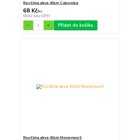
Rostlina akva 40cm Cabomba
68 Kč
/
ks
56 Kč
bez DPH
Přidat do košíku
Rostlina akva 40cm Moneywort