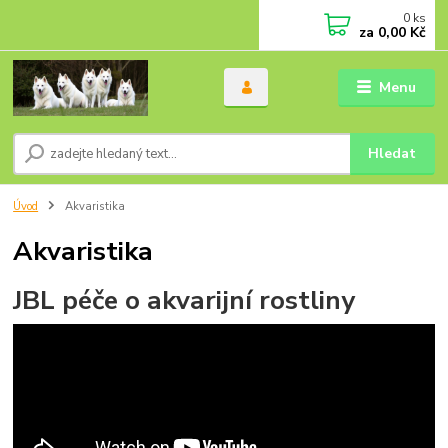
0
ks
za
0,00 Kč
Menu
Hledat
Úvod
Akvaristika
Akvaristika
JBL péče o akvarijní rostliny