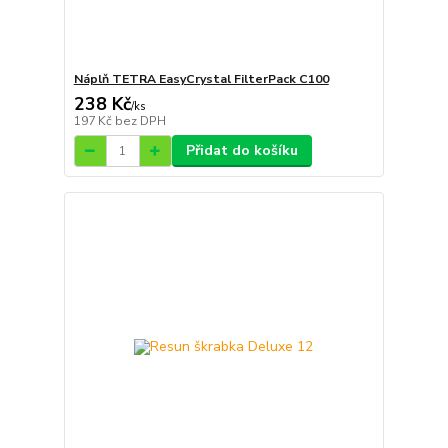
Náplň TETRA EasyCrystal FilterPack C100
238 Kč
/
ks
197 Kč
bez DPH
Přidat do košíku