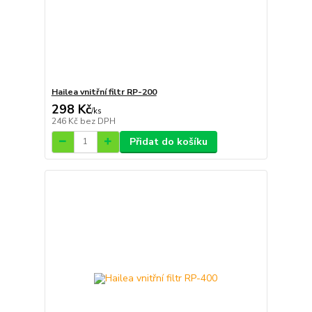
Hailea vnitřní filtr RP-200
298 Kč
/
ks
246 Kč
bez DPH
Přidat do košíku