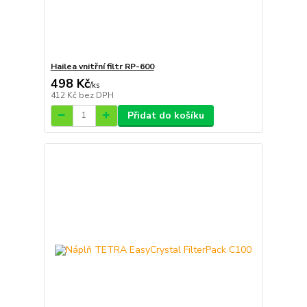
Hailea vnitřní filtr RP-600
498 Kč
/
ks
412 Kč
bez DPH
Přidat do košíku