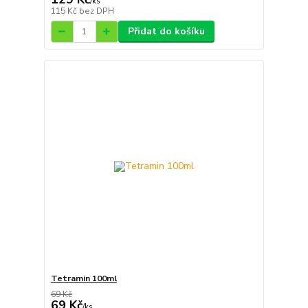
/
ks
115 Kč
bez DPH
Přidat do košíku
Tetramin 100ml
69 Kč
69 Kč
/
ks