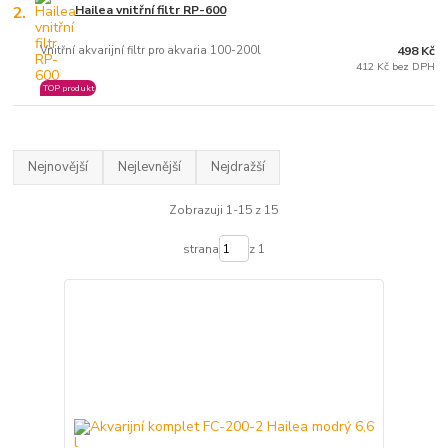
2.
Hailea vnitřní filtr RP-600
Vnitřní akvarijní filtr pro akvaria 100-200l
498 Kč
412 Kč bez DPH
TOP produkt
Nejnovější
Nejlevnější
Nejdražší
Zobrazuji 1-15 z 15
strana
z 1