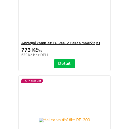
Akvarijní komplet FC-200-2 Hailea modrý 6,6 l
773 Kč
/
ks
639 Kč
bez DPH
Detail
TOP produkt