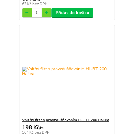
62 Kč
bez DPH
Přidat do košíku
Vnitřní filtr s provzdušňováním HL-BT 200 Hailea
198 Kč
/
ks
164 Kč
bez DPH