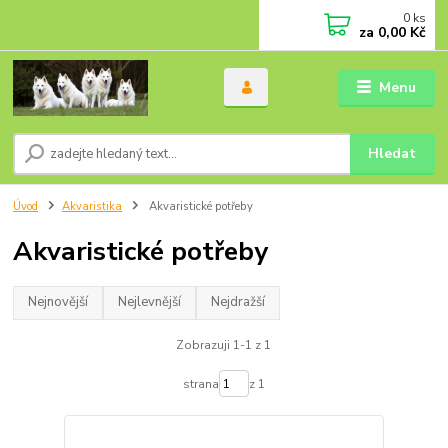
0
ks
za
0,00 Kč
Menu
Hledat
Úvod
Akvaristika
Akvaristické potřeby
Akvaristické potřeby
Nejnovější
Nejlevnější
Nejdražší
Zobrazuji 1-1 z 1
strana
z 1