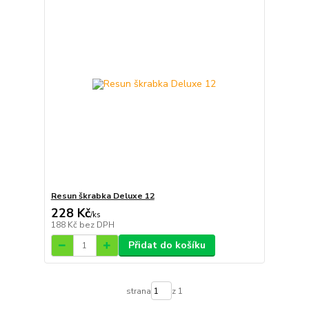
Resun škrabka Deluxe 12
228 Kč
/
ks
188 Kč
bez DPH
Přidat do košíku
strana
z 1