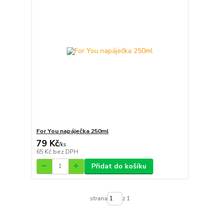
For You napáječka 250ml
79 Kč
/
ks
65 Kč
bez DPH
Přidat do košíku
strana
z 1