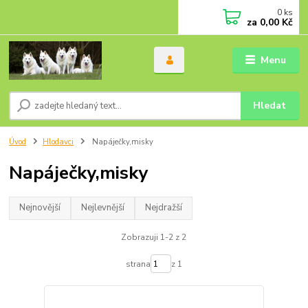
0
ks
za
0,00 Kč
Menu
Hledat
Úvod
Hlodavci
Napáječky,misky
Napáječky,misky
Nejnovější
Nejlevnější
Nejdražší
Zobrazuji 1-2 z 2
strana
z 1