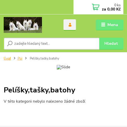
0
ks
za
0,00 Kč
Menu
Hledat
Úvod
Psi
Pelíšky,tašky,batohy
Pelíšky,tašky,batohy
V této kategorii nebylo nalezeno žádné zboží.