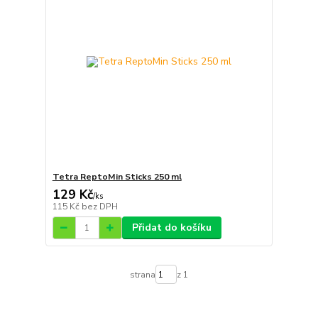
Tetra ReptoMin Sticks 250 ml
129 Kč
/
ks
115 Kč
bez DPH
Přidat do košíku
strana
z 1