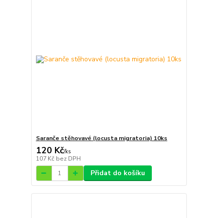
Saranče stěhovavé (locusta migratoria) 10ks
120 Kč
/
ks
107 Kč
bez DPH
Přidat do košíku