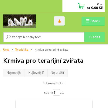
0
ks
za
0,00 Kč
Menu
Hledat
Úvod
Teraristika
Krmiva pro terarijní zvířata
Krmiva pro terarijní zvířata
Nejnovější
Nejlevnější
Nejdražší
Zobrazuji 1-3 z 3
strana
z 1