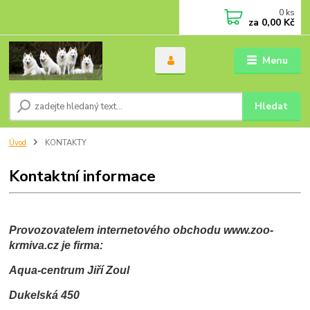
0
ks
za
0,00 Kč
Menu
Hledat
Úvod
KONTAKTY
Kontaktní informace
Provozovatelem internetového obchodu www.zoo-
krmiva.cz je firma:
Aqua-centrum Jiří Zoul
Dukelská 450