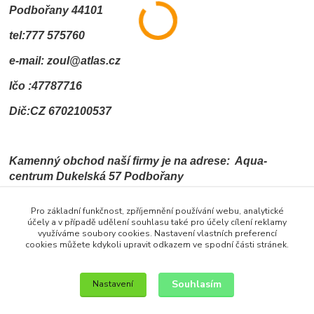
Podbořany 44101
tel:777 575760
e-mail: zoul@atlas.cz
Ičo :47787716
Dič:CZ 6702100537
Kamenný obchod naší firmy je na adrese: Aqua-
centrum Dukelská 57 Podbořany
Pro základní funkčnost, zpříjemnění používání webu, analytické
účely a v případě udělení souhlasu také pro účely cílení reklamy
Najdete nás zde
využíváme soubory cookies. Nastavení vlastních preferencí
cookies můžete kdykoli upravit odkazem ve spodní části stránek.
Souhlasím
Nastavení
Upravit sběr cookies.