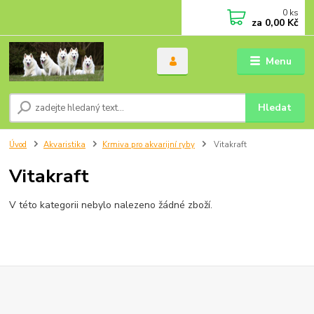
0
ks
za
0,00 Kč
Menu
Hledat
Úvod
Akvaristika
Krmiva pro akvarijní ryby
Vitakraft
Vitakraft
V této kategorii nebylo nalezeno žádné zboží.