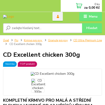
0
ks
za
0,00 Kč
Menu
Hledat
Úvod
Psi
Krmivo pro psy.
Granule pro psy
CD Ultra Premium Line
CD Excellent chicken 300g
CD Excellent chicken 300g
Novinka
TOP produkt
KOMPLETNÍ KRMIVO PRO MALÁ A STŘEDNÍ