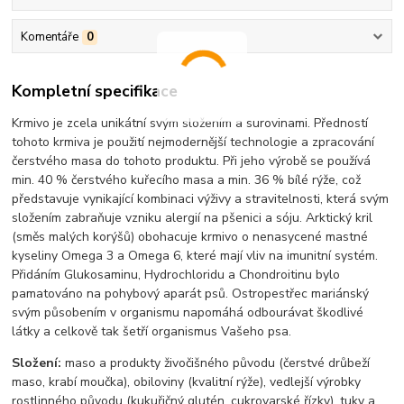
Komentáře
0
Kompletní specifikace
Krmivo je zcela unikátní svým složením a surovinami. Předností
tohoto krmiva je použití nejmodernější technologie a zpracování
čerstvého masa do tohoto produktu. Při jeho výrobě se používá
min. 40 % čerstvého kuřecího masa a min. 36 % bílé rýže, což
představuje vynikající kombinaci výživy a stravitelnosti, která svým
složením zabraňuje vzniku alergií na pšenici a sóju. Arktický kril
(směs malých korýšů) obohacuje krmivo o nenasycené mastné
kyseliny Omega 3 a Omega 6, které mají vliv na imunitní systém.
Přidáním Glukosaminu, Hydrochloridu a Chondroitinu bylo
pamatováno na pohybový aparát psů. Ostropestřec mariánský
svým působením v organismu napomáhá odbourávat škodlivé
látky a celkově tak šetří organismus Vašeho psa.
Složení:
maso a produkty živočišného původu (čerstvé drůbeží
maso, krabí moučka), obiloviny (kvalitní rýže), vedlejší výrobky
rostlinného původu (kukuřičný glutén, cukrovarské řízky), tuky a