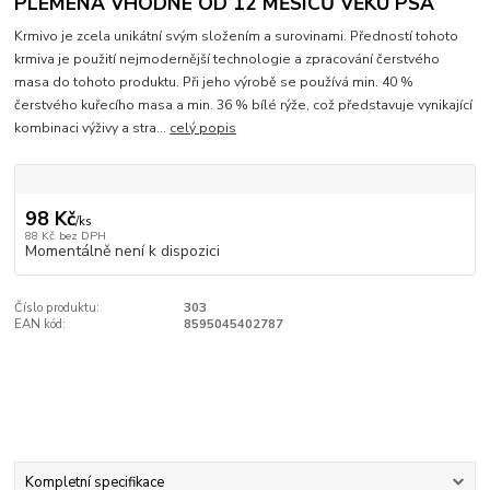
PLEMENA VHODNÉ OD 12 MĚSÍCŮ VĚKU PSA
Krmivo je zcela unikátní svým složením a surovinami. Předností tohoto
krmiva je použití nejmodernější technologie a zpracování čerstvého
masa do tohoto produktu. Při jeho výrobě se používá min. 40 %
čerstvého kuřecího masa a min. 36 % bílé rýže, což představuje vynikající
kombinaci výživy a stra...
celý popis
98 Kč
/
ks
88 Kč
bez DPH
Momentálně není k dispozici
Číslo produktu:
303
EAN kód:
8595045402787
Kompletní specifikace