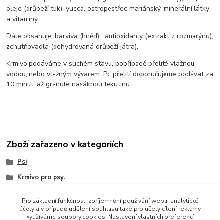
oleje (drůbeží tuk), yucca, ostropestřec mariánský, minerální látky
a vitamíny.
Dále obsahuje: barviva (hněď) , antioxidanty (extrakt z rozmarýnu),
zchutňovadla (dehydrovaná drůbeží játra).
Krmivo podáváme v suchém stavu, popřípadě přelité vlažnou
vodou, nebo vlažným vývarem. Po přelití doporučujeme podávat za
10 minut, až granule nasáknou tekutinu.
Zboží zařazeno v kategoriích
Psi
Krmivo pro psy.
Granule pro psy
Pro základní funkčnost, zpříjemnění používání webu, analytické
CD Ultra Premium Line
účely a v případě udělení souhlasu také pro účely cílení reklamy
využíváme soubory cookies. Nastavení vlastních preferencí